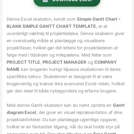
Denne Excel skabelon, kendt som
Simple Gantt Chart –
BLANK SIMPLE GANTT CHART TEMPLATE
, er et
uvurderligt værktøj til projektledelse. Denne skabelon giver
en overskuelig måde at planlægge og visualisere
projektfaser, hvilket gør det lettere for projektlederen at
følge med i tidslinjen og milepælene. Med felter som
PROJECT TITLE
,
PROJECT MANAGER
og
COMPANY
NAME
kan brugeren hurtigt tilpasse skabelonen til deres
specifikke behov. Skabelonen er designet til at være
brugervenlig og kræver ikke avanceret Excel-viden, hvilket
gør den ideel til både nybegyndere og erfarne brugere.
Med denne Gantt-skabelon kan du nemt oprette en
Gantt
diagram Excel
, der giver en visuel repræsentation af dine
projektaktiviteter. Du kan planlægge ugentlige opgaver,
hvilket er en fantastisk tilgang, når du skal holde styr på
opgaverne over tid. Desuden tilbyder vi en
Free Gantt