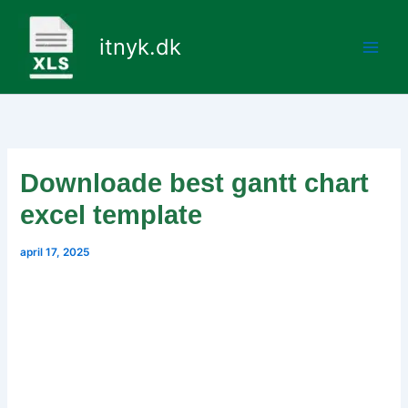
Gå
til
itnyk.dk
indholdet
Downloade best gantt chart
excel template
april 17, 2025