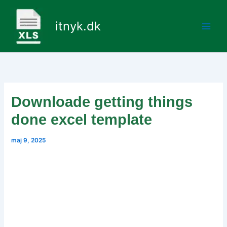
Gå
til
itnyk.dk
indholdet
Downloade getting things
done excel template
maj 9, 2025