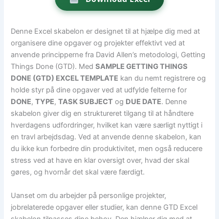
Denne Excel skabelon er designet til at hjælpe dig med at
organisere dine opgaver og projekter effektivt ved at
anvende principperne fra David Allen’s metodologi, Getting
Things Done (GTD). Med
SAMPLE GETTING THINGS
DONE (GTD) EXCEL TEMPLATE
kan du nemt registrere og
holde styr på dine opgaver ved at udfylde felterne for
DONE
,
TYPE
,
TASK SUBJECT
og
DUE DATE
. Denne
skabelon giver dig en struktureret tilgang til at håndtere
hverdagens udfordringer, hvilket kan være særligt nyttigt i
en travl arbejdsdag. Ved at anvende denne skabelon, kan
du ikke kun forbedre din produktivitet, men også reducere
stress ved at have en klar oversigt over, hvad der skal
gøres, og hvornår det skal være færdigt.
Uanset om du arbejder på personlige projekter,
jobrelaterede opgaver eller studier, kan denne GTD Excel
skabelon tilpasses dine behov. Den hjælper dig med at