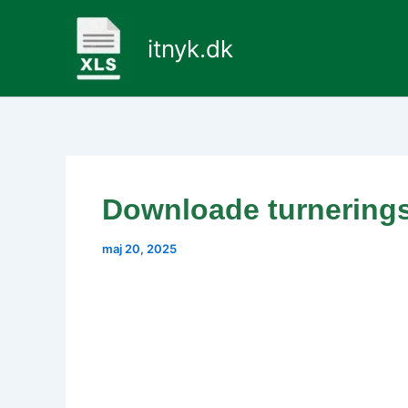
Gå
til
itnyk.dk
indholdet
Downloade turneringsp
maj 20, 2025