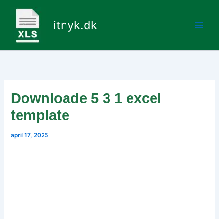
Gå
til
itnyk.dk
indholdet
Downloade 5 3 1 excel
template
april 17, 2025