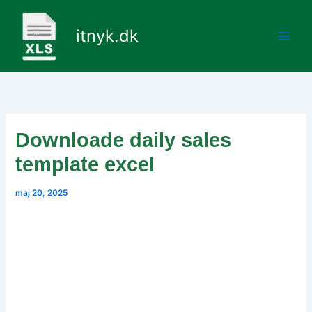
Gå
til
itnyk.dk
indholdet
Downloade daily sales
template excel
maj 20, 2025