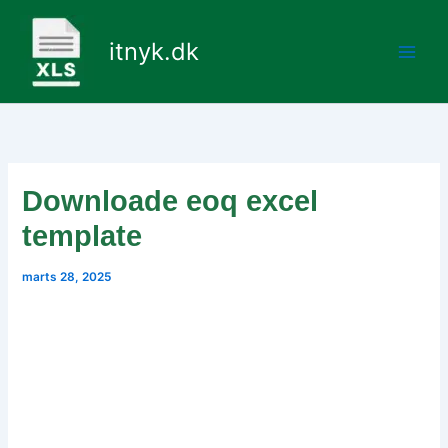
Gå
til
itnyk.dk
indholdet
Downloade eoq excel
template
marts 28, 2025