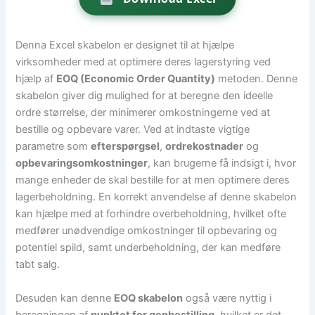
Denna Excel skabelon er designet til at hjælpe
virksomheder med at optimere deres lagerstyring ved
hjælp af
EOQ (Economic Order Quantity)
metoden. Denne
skabelon giver dig mulighed for at beregne den ideelle
ordre størrelse, der minimerer omkostningerne ved at
bestille og opbevare varer. Ved at indtaste vigtige
parametre som
efterspørgsel
,
ordrekostnader
og
opbevaringsomkostninger
, kan brugerne få indsigt i, hvor
mange enheder de skal bestille for at men optimere deres
lagerbeholdning. En korrekt anvendelse af denne skabelon
kan hjælpe med at forhindre overbeholdning, hvilket ofte
medfører unødvendige omkostninger til opbevaring og
potentiel spild, samt underbeholdning, der kan medføre
tabt salg.
Desuden kan denne
EOQ skabelon
også være nyttig i
beregningen af
punktet for genbestilling
, hvilket er det