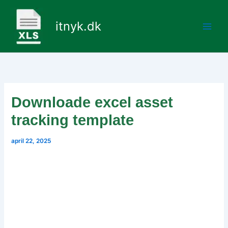
Gå
til
itnyk.dk
indholdet
Downloade excel asset
tracking template
april 22, 2025