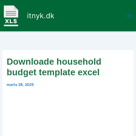
Gå
til
itnyk.dk
indholdet
Downloade household
budget template excel
marts 29, 2025