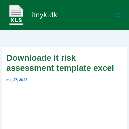
Gå
til
itnyk.dk
indholdet
Downloade it risk
assessment template excel
maj 27, 2025