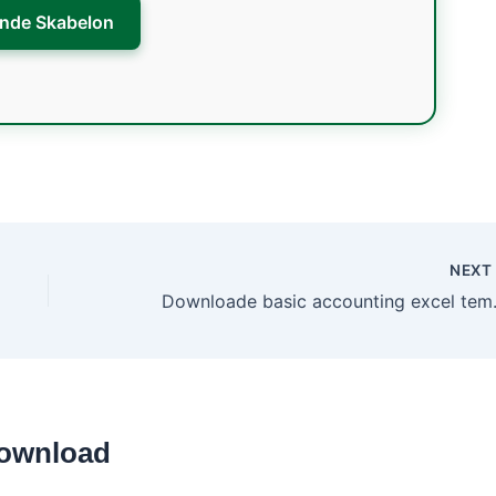
inde Skabelon
NEX
Downloade
 download