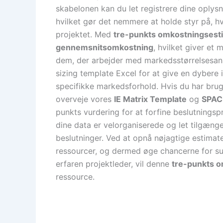
skabelonen kan du let registrere dine oplys
hvilket gør det nemmere at holde styr på, hv
projektet. Med
tre-punkts omkostningsest
gennemsnitsomkostning
, hvilket giver et
dem, der arbejder med markedsstørrelsesan
sizing template Excel for at give en dybere
specifikke markedsforhold. Hvis du har brug 
overveje vores
IE Matrix Template
og
SPAC
punkts vurdering for at forfine beslutningsp
dine data er velorganiserede og let tilgænge
beslutninger. Ved at opnå nøjagtige estimat
ressourcer, og dermed øge chancerne for suc
erfaren projektleder, vil denne
tre-punkts o
ressource.