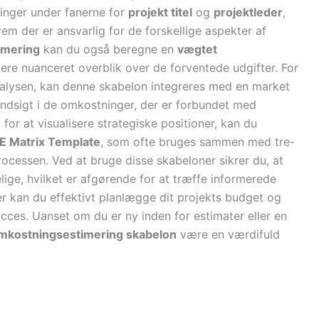
ninger under fanerne for
projekt titel
og
projektleder
,
em der er ansvarlig for de forskellige aspekter af
imering
kan du også beregne en
vægtet
 mere nuanceret overblik over de forventede udgifter. For
alysen, kan denne skabelon integreres med en market
 indsigt i de omkostninger, der er forbundet med
for at visualisere strategiske positioner, kan du
E Matrix Template
, som ofte bruges sammen med tre-
rocessen. Ved at bruge disse skabeloner sikrer du, at
lige, hvilket er afgørende for at træffe informerede
er kan du effektivt planlægge dit projekts budget og
ces. Uanset om du er ny inden for estimater eller en
mkostningsestimering skabelon
være en værdifuld