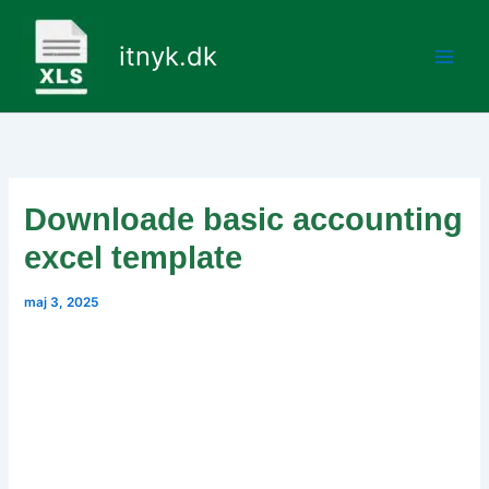
Gå
til
itnyk.dk
indholdet
Downloade basic accounting
excel template
maj 3, 2025