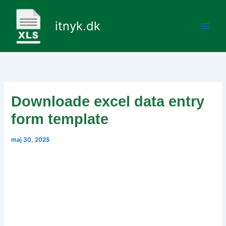
Gå
til
itnyk.dk
indholdet
Downloade excel data entry
form template
maj 30, 2025