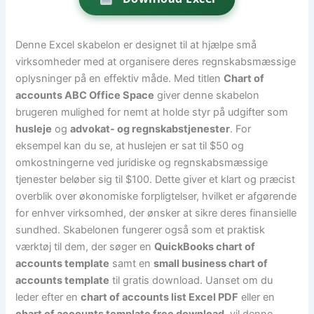
Denne Excel skabelon er designet til at hjælpe små
virksomheder med at organisere deres regnskabsmæssige
oplysninger på en effektiv måde. Med titlen
Chart of
accounts ABC Office Space
giver denne skabelon
brugeren mulighed for nemt at holde styr på udgifter som
husleje
og
advokat- og regnskabstjenester
. For
eksempel kan du se, at huslejen er sat til $50 og
omkostningerne ved juridiske og regnskabsmæssige
tjenester beløber sig til $100. Dette giver et klart og præcist
overblik over økonomiske forpligtelser, hvilket er afgørende
for enhver virksomhed, der ønsker at sikre deres finansielle
sundhed. Skabelonen fungerer også som et praktisk
værktøj til dem, der søger en
QuickBooks chart of
accounts template
samt en
small business chart of
accounts template
til gratis download. Uanset om du
leder efter en
chart of accounts list Excel PDF
eller en