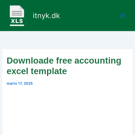
Gå
til
itnyk.dk
indholdet
Downloade free accounting
excel template
marts 17, 2025