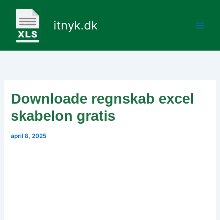
Gå
til
itnyk.dk
indholdet
Downloade regnskab excel
skabelon gratis
april 8, 2025