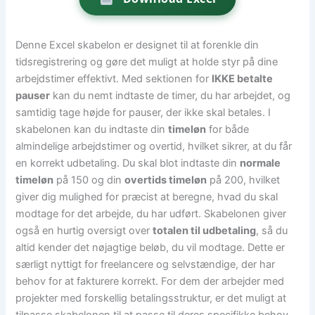
Denne Excel skabelon er designet til at forenkle din
tidsregistrering og gøre det muligt at holde styr på dine
arbejdstimer effektivt. Med sektionen for
IKKE betalte
pauser
kan du nemt indtaste de timer, du har arbejdet, og
samtidig tage højde for pauser, der ikke skal betales. I
skabelonen kan du indtaste din
timeløn
for både
almindelige arbejdstimer og overtid, hvilket sikrer, at du får
en korrekt udbetaling. Du skal blot indtaste din
normale
timeløn
på 150 og din
overtids timeløn
på 200, hvilket
giver dig mulighed for præcist at beregne, hvad du skal
modtage for det arbejde, du har udført. Skabelonen giver
også en hurtig oversigt over
totalen til udbetaling
, så du
altid kender det nøjagtige beløb, du vil modtage. Dette er
særligt nyttigt for freelancere og selvstændige, der har
behov for at fakturere korrekt. For dem der arbejder med
projekter med forskellig betalingsstruktur, er det muligt at